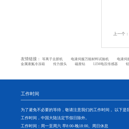
上一个
友情链接：
等离子去胶机
电液伺服万能材料试验机
电液伺
金属液氮冷冻箱
传力接头
磁座钻
LEM电压传感器
工作时间
为了避免不必要的等待，敬请注意我们的工作时间 。以下是
工作时间，中国大陆法定节假日除外。
工作时间：周一至周六 早8:00-晚18:00。周日休息