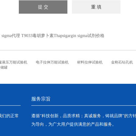
：
sigma代理 T9033毒胡萝卜素Thapsigargin sigma试剂价格
服液压万能试验机
电子拉伸万能试验机
材料拉伸试验机
金刚石钻孔机
铝储罐
服务宗旨
我们的正常
遵循“科技创新，品质求精；真诚服务，铸就品牌”的方
为导向，为广大用户提供满意的产品和服务。