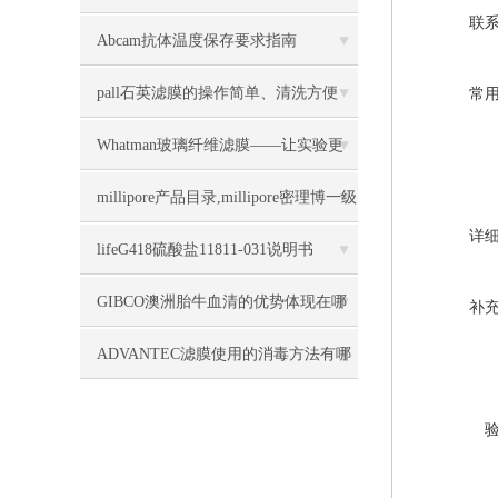
联
膜几大特点
Abcam抗体温度保存要求指南
pall石英滤膜的操作简单、清洗方便
常
Whatman玻璃纤维滤膜——让实验更
加精确和高效
millipore产品目录,millipore密理博一级
详
代理商上海力敏
lifeG418硫酸盐11811-031说明书
GIBCO澳洲胎牛血清的优势体现在哪
补
些方面
ADVANTEC滤膜使用的消毒方法有哪
些