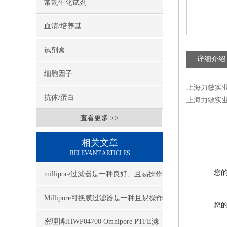
常规生化试剂
血清/培养基
试剂盒
详细介绍
细胞因子
上海力敏实业
抗体/蛋白
上海力敏实业
查看更多 >>
相关文章
RELEVANT ARTICLES
您
millipore过滤器是一种良好、且易操作
的全自动过滤装置
Millipore可换膜过滤器是一种且易操作
您
的全自动过滤装置
密理博JHWP04700 Omnipore PTFE滤