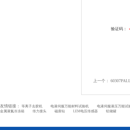
验证码：
上一个：
60307PA
友情链接：
等离子去胶机
电液伺服万能材料试验机
电液伺服液压万能试
金属液氮冷冻箱
传力接头
磁座钻
LEM电压传感器
铝储罐