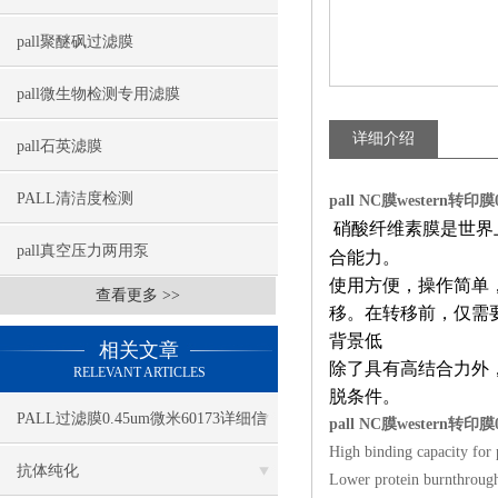
pall聚醚砜过滤膜
pall微生物检测专用滤膜
详细介绍
pall石英滤膜
PALL清洁度检测
pall NC膜western转印膜
硝酸纤维素膜是世界
pall真空压力两用泵
合能力。
使用方便，操作简单
查看更多 >>
移。在转移前，仅需
背景低
相关文章
除了具有高结合力外
RELEVANT ARTICLES
脱条件。
PALL过滤膜0.45um微米60173详细信
pall NC膜western转印膜
High binding capacity for 
息
抗体纯化
Lower protein burnthrough 