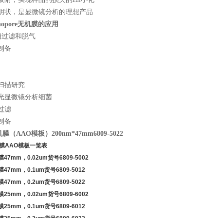
透明状，是显微镜分析的理想产品
Anopore无机膜的
应用
动相过滤和脱气
制备
扫描研究
荧光显微镜分析细菌
过滤
制备
机膜（AAO模板）200nm*47mm6809-5022
膜
AAO
模板一览表
膜
47mm
，
0.02um
货号
6809-5002
膜
47mm
，
0.1um
货号
6809-5012
膜
47mm
，
0.2um
货号
6809-5022
膜
25mm
，
0.02um
货号
6809-6002
膜
25mm
，
0.1um
货号
6809-6012