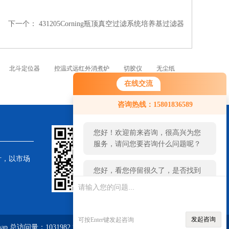
下一个：
431205Corning瓶顶真空过滤系统培养基过滤器
北斗定位器
控温式远红外消煮炉
切胶仪
无尘纸
在线交流
您好！欢迎前来咨询，很高兴为您
咨询热线：15801836589
服务，请问您要咨询什么问题呢？
您好，看您停留很久了，是否找到
了需求产品，您可以直接在线与我
联系！
针，以市场
发起咨询
可按Enter键发起咨询
map
总访问量：1031982
管理登陆