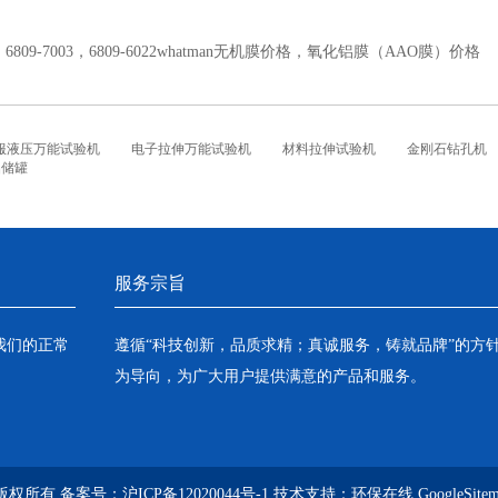
：
6809-7003，6809-6022whatman无机膜价格，氧化铝膜（AAO膜）价格
服液压万能试验机
电子拉伸万能试验机
材料拉伸试验机
金刚石钻孔机
铝储罐
服务宗旨
我们的正常
遵循“科技创新，品质求精；真诚服务，铸就品牌”的方
为导向，为广大用户提供满意的产品和服务。
 版权所有 备案号：
沪ICP备12020044号-1
技术支持：
环保在线
GoogleSite