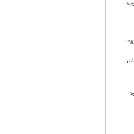
常
详
补