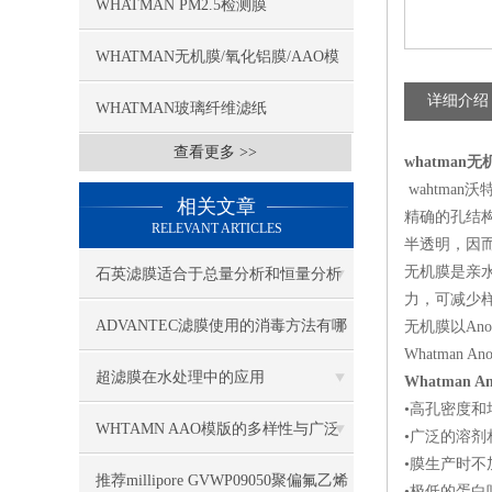
WHATMAN PM2.5检测膜
WHATMAN无机膜/氧化铝膜/AAO模
详细介绍
板
WHATMAN玻璃纤维滤纸
查看更多 >>
whatman无
wahtman沃特曼 
相关文章
精确的孔结
RELEVANT ARTICLES
半透明，因
无机膜是亲
石英滤膜适合于总量分析和恒量分析
力，可减少
ADVANTEC滤膜使用的消毒方法有哪
无机膜以An
Whatman 
些
超滤膜在水处理中的应用
Whatman
•高孔密度
WHTAMN AAO模版的多样性与广泛
•广泛的溶
•膜生产时
应用
推荐millipore GVWP09050聚偏氟乙烯
•极低的蛋白