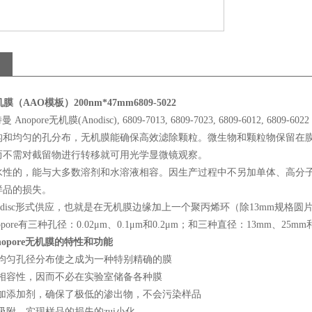
机膜（AAO模板）200nm*47mm6809-5022
Anopore无机膜(Anodisc), 6809-7013, 6809-7023, 6809-6012, 6809-6022
构和均匀的孔分布，无机膜能确保高效滤除颗粒。微生物和颗粒物保留在
而不需对截留物进行转移就可用光学显微镜观察。
水性的，能与大多数溶剂和水溶液相容。因生产过程中不另加单体、高分
样品的损失。
odisc形式供应，也就是在无机膜边缘加上一个聚丙烯环（除13mm规格
Anopore有三种孔径：0.02μm、0.1μm和0.2μm；和三种直径：13mm、25mm
 Anopore无机膜的特性和功能
和均匀孔径分布使之成为一种特别精确的膜
剂相容性，因而不必在实验室储备各种膜
不加添加剂，确保了极低的渗出物，不会污染样品
吸附，实现样品的损失的zui小化