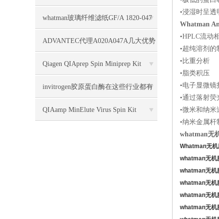
•浸湿时呈
过滤膜0.22um
whatman玻璃纤维滤纸GF/A 1820-047
Whatman 
•HPLC流
几大特点
ADVANTEC代理A020A047A几大优势
•超纯溶剂的
•比重分析
Qiagen QIAprep Spin Miniprep Kit
•脂类积压
•电子显微镜
27106
invitrogen胶原蛋白酶在这些行业都有
•通过落射
广泛应用
QIAamp MinElute Virus Spin Kit
•微米和纳米
•纳米金属杆
whatman无
Whatman
无机
whatman
无机
whatman
无机
whatman
无机
whatman
无机
whatman
无机