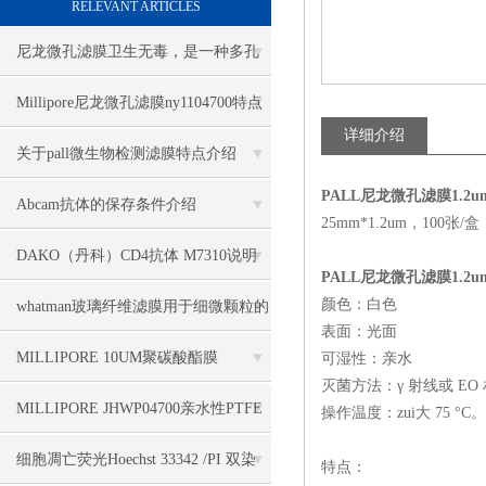
RELEVANT ARTICLES
尼龙微孔滤膜卫生无毒，是一种多孔
性的薄膜过滤材料
Millipore尼龙微孔滤膜ny1104700特点
详细介绍
关于pall微生物检测滤膜特点介绍
PALL尼龙微孔滤膜1.2u
Abcam抗体的保存条件介绍
25mm*1.2um，100张
DAKO（丹科）CD4抗体 M7310说明
PALL尼龙微孔滤膜1.2u
书
颜色：白色
whatman玻璃纤维滤膜用于细微颗粒的
表面：光面
采集
MILLIPORE 10UM聚碳酸酯膜
可湿性：亲水
灭菌方法：γ 射线或 EO
TCTP04700几大特点
MILLIPORE JHWP04700亲水性PTFE
操作温度：zui大 75 °C。
滤膜性能介绍
细胞凋亡荧光Hoechst 33342 /PI 双染
特点：