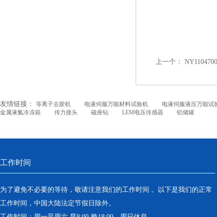
上一个：
NY11047
友情链接：
等离子去胶机
电液伺服万能材料试验机
电液伺服液压万能试
金属液氮冷冻箱
传力接头
磁座钻
LEM电压传感器
铝储罐
工作时间
为了避免不必要的等待，敬请注意我们的工作时间 。以下是我们的正常
工作时间，中国大陆法定节假日除外。
工作时间：周一至周六 早8:00-晚18:00。周日休息