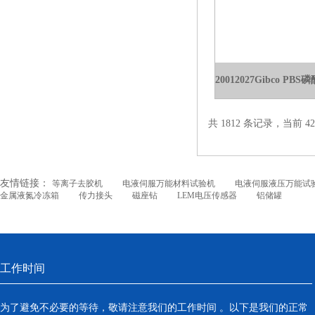
20012027Gibco PB
共 1812 条记录，当前 42 
友情链接：
等离子去胶机
电液伺服万能材料试验机
电液伺服液压万能试
金属液氮冷冻箱
传力接头
磁座钻
LEM电压传感器
铝储罐
工作时间
为了避免不必要的等待，敬请注意我们的工作时间 。以下是我们的正常