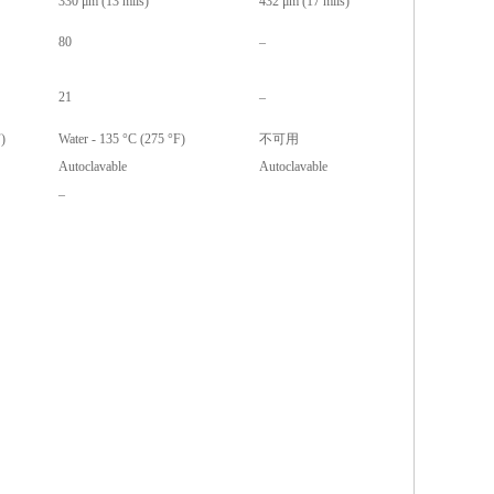
330 μm (13 mils)
432 μm (17 mils)
80
–
21
–
)
Water - 135 °C (275 °F)
不可用
Autoclavable
Autoclavable
–