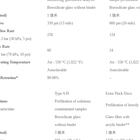
Borosilicate glass without binder
Borosilicate glass w
nal)
1 微米
1 微米
ess
330 μm (13 mils)
660 μm (26 mils)
Flow Rate
250
124
3 bar (30 kPa, 5 psi)
w Rate
60
24
 bar (70 kPa, 10 psi)
ting Temperature
Air - 550 °C (1,022 °F)
Air - 550 °C (1,022
Autoclavable
Autoclavable
 Retention*
99.98%
–
Type A/D
Extra Thick Discs
tions
Prefiltration of solutions
Prefiltration of heavily
particulate
contaminated samples
Borosilicate glass
Glass fiber with
without binder
acrylic binder**
nal)
3 微米
1 微米