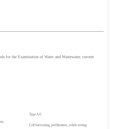
hods for the Examination of Water and Wastewater, current
Type A/C
ons,
Cell harvesting, prefiltration, solids testing