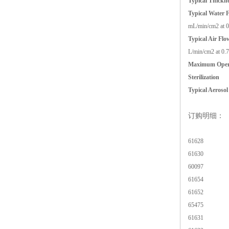
Typical Thickn
Typical Water 
mL/min/cm2 at 0.
Typical Air Flo
L/min/cm2 at 0.7
Maximum Opera
Sterilization
Typical Aerosol
订购明细：
61628
61630
60097
61654
61652
65475
61631