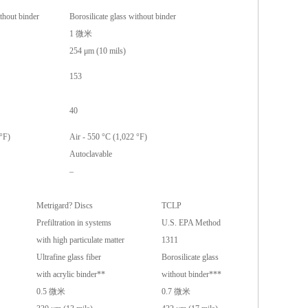
ithout binder
Borosilicate glass without binder
1 微米
254 μm (10 mils)
153
40
 °F)
Air - 550 °C (1,022 °F)
Autoclavable
–
Metrigard? Discs
TCLP
Prefiltration in systems
U.S. EPA Method
with high particulate matter
1311
Ultrafine glass fiber
Borosilicate glass
with acrylic binder**
without binder***
0.5 微米
0.7 微米