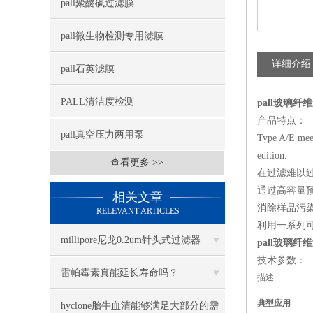
pall聚醚砜过滤膜
pall微生物检测专用滤膜
详细介绍
pall石英滤膜
PALL清洁度检测
pall玻璃纤维过滤
产品特点：
pall真空压力两用泵
Type A/E meet
edition.
查看更多 >>
在过滤难以
通过高容量预
相关文章
消除样品污
RELEVANT ARTICLES
利用一系列
millipore尼龙0.2um针头式过滤器
pall玻璃纤维过滤
技术参数：
SLGN033NB几大特点
雷帕霉素真能延长寿命吗？
描述
典型应用
hyclone胎牛血清能够满足大部分的需