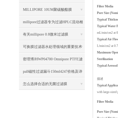
Filter Media
求不同的用户
MILLIPORE 10UM聚碳酸酯膜
Pore Size (Nomi
Typical Thickn
TCTP04700几大特点
millipore过滤器专为过滤HPLC流动相
Typical Water 
mL/min/cm2 at 0.
设计
有关millipore 0.8微米过滤膜
Typical Air Flo
L/min/cm2 at 0.7
AAWP04700的详情介绍
可换膜过滤器水处理领域的重要技术
Maximum Opera
之一
密理博JHWP04700 Omnipore PTFE滤
Sterilization
Typical Aerosol
膜几大特点
pall磁性过滤漏斗150ml4247价格及详
描述
细参数
怎么选择合适的无菌过滤膜
Typical Applica
with large-sized 
Filter Media
Pore Size (Nomi