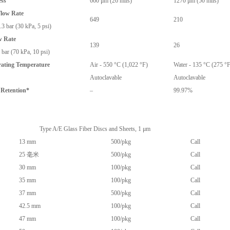
ess
660 μm (26 mils)
1270 μm (50 mils)
Flow Rate
649
210
3 bar (30 kPa, 5 psi)
w Rate
139
26
 bar (70 kPa, 10 psi)
ting Temperature
Air - 550 °C (1,022 °F)
Water - 135 °C (275 °F
Autoclavable
Autoclavable
 Retention*
–
99.97%
Type A/E Glass Fiber Discs and Sheets, 1 μm
13 mm
500/pkg
Call
25 毫米
500/pkg
Call
30 mm
100/pkg
Call
35 mm
100/pkg
Call
37 mm
500/pkg
Call
42.5 mm
100/pkg
Call
47 mm
100/pkg
Call