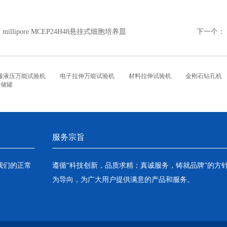
：
millipore MCEP24H48悬挂式细胞培养皿
下一个：
服液压万能试验机
电子拉伸万能试验机
材料拉伸试验机
金刚石钻孔机
铝储罐
服务宗旨
我们的正常
遵循“科技创新，品质求精；真诚服务，铸就品牌”的方
为导向，为广大用户提供满意的产品和服务。