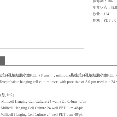
保修期：1年
现货状态：现
数量：124
规格：PET 8.0
e悬挂式24孔板细胞小室PET（8 µm），millipore悬挂式24孔板细胞小室PET
erephthalate hanging cell culture insert with pore size of 8.0 µm used in a 24-wel
（悬挂式）
llicell Hanging Cell Culture 24 well PET 0.4um 48/pk
llicell Hanging Cell Culture 24 well PET 1um 48/pk
llicell Hanging Cell Culture 24 well PET 3um 48/pk