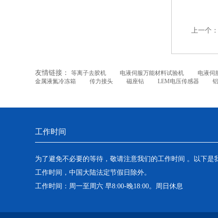
上一个
友情链接：
等离子去胶机
电液伺服万能材料试验机
电液伺
金属液氮冷冻箱
传力接头
磁座钻
LEM电压传感器
工作时间
为了避免不必要的等待，敬请注意我们的工作时间 。以下是
工作时间，中国大陆法定节假日除外。
工作时间：周一至周六 早8:00-晚18:00。周日休息