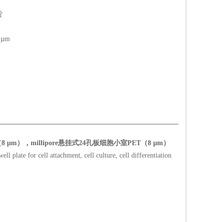
货
 µm
（8 µm），millipore悬挂式24孔板细胞小室PET（8 µm）
l plate for cell attachment, cell culture, cell differentiation