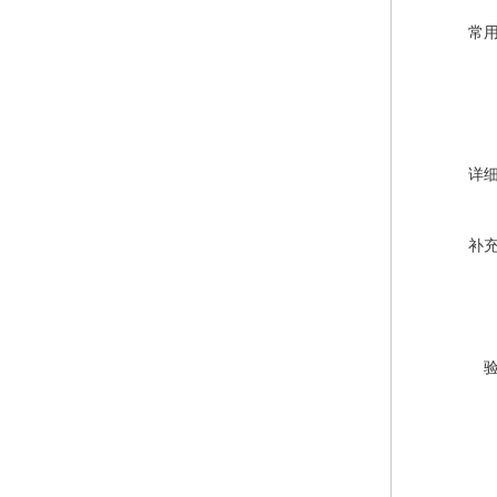
常
详
补