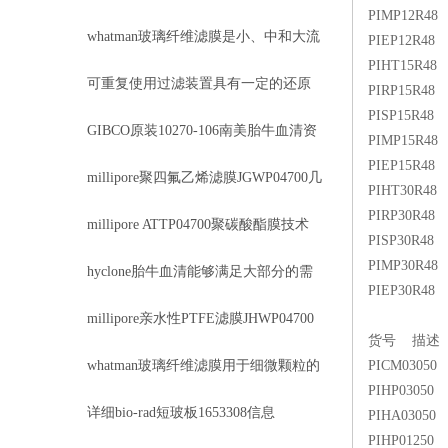
PIMP12R48 Mi
whatman玻璃纤维滤膜是小、中和大流
PIEP12R48 Mi
PIHT15R48 Mi
量手工法采样的理想滤膜
可重复使用过滤装置具有一定的还原
PIRP15R48 Mi
PISP15R48 Mi
作用
GIBCO原装10270-106南美胎牛血清资
PIMP15R48 Mi
PIEP15R48 Mi
料
millipore聚四氟乙烯滤膜JGWP04700几
PIHT30R48 Mi
PIRP30R48 Mi
大优势
millipore ATTP04700聚碳酸酯膜技术
PISP30R48 Mi
PIMP30R48 Mi
参数
hyclone胎牛血清能够满足大部分的需
PIEP30R48 Mi
求不同的用户
millipore亲水性PTFE滤膜JHWP04700
货号 描述
几大优势
whatman玻璃纤维滤膜用于细微颗粒的
PICM03050 Mi
PIHP03050 Mi
采集
详细bio-rad短玻板1653308信息
PIHA03050 Mi
PIHP01250 Mi