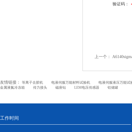
验证码：
上一个：
A6140sigm
友情链接：
等离子去胶机
电液伺服万能材料试验机
电液伺服液压万能试
金属液氮冷冻箱
传力接头
磁座钻
LEM电压传感器
铝储罐
工作时间