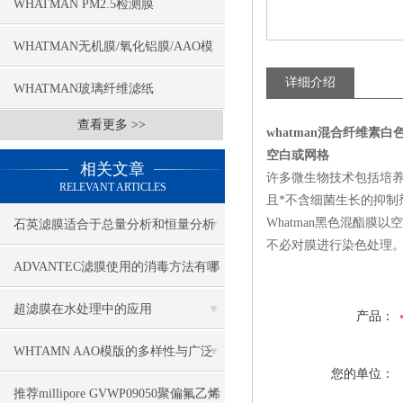
WHATMAN PM2.5检测膜
WHATMAN无机膜/氧化铝膜/AAO模
详细介绍
板
WHATMAN玻璃纤维滤纸
查看更多 >>
whatman混合纤维素白色
空白或网格
相关文章
许多微生物技术包括培养
RELEVANT ARTICLES
且*不含细菌生长的抑制
Whatman黑色混酯
石英滤膜适合于总量分析和恒量分析
不必对膜进行染色处理
ADVANTEC滤膜使用的消毒方法有哪
些
超滤膜在水处理中的应用
产品：
WHTAMN AAO模版的多样性与广泛
您的单位：
应用
推荐millipore GVWP09050聚偏氟乙烯