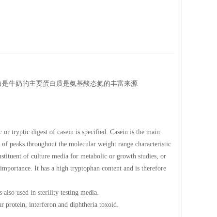
白是牛奶的主要蛋白质是氨基酸态氮的丰富来源
or tryptic digest of casein is specified. Casein is the main
d of peaks throughout the molecular weight range characteristic
nstituent of culture media for metabolic or growth studies, or
mportance. It has a high tryptophan content and is therefore
 also used in sterility testing media.
ar protein, interferon and diphtheria toxoid.