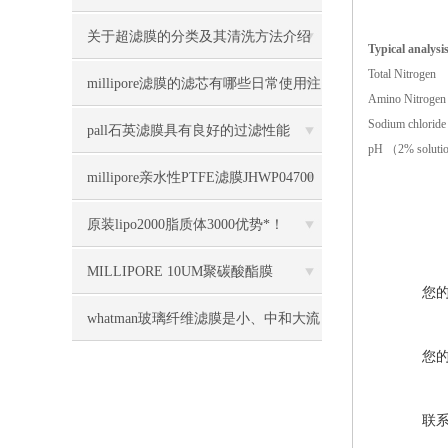
关于超滤膜的分类及其清洗方法介绍
Typical analysi
Total Nitrogen
millipore滤膜的滤芯有哪些日常使用注
Amino Nitrogen
Sodium chloride
意事项
pall石英滤膜具有良好的过滤性能
pH （2% solut
millipore亲水性PTFE滤膜JHWP04700
几大优势
原装lipo2000脂质体3000优势*！
MILLIPORE 10UM聚碳酸酯膜
您
TCTP04700几大特点
whatman玻璃纤维滤膜是小、中和大流
您
量手工法采样的理想滤膜
联