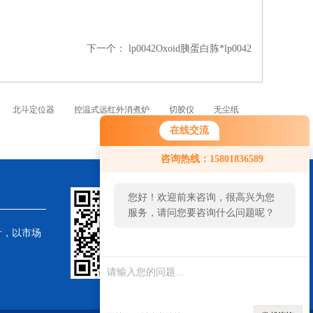
下一个：
lp0042Oxoid胰蛋白胨*lp0042
北斗定位器
控温式远红外消煮炉
切胶仪
无尘纸
在线交流
咨询热线：15801836589
您好！欢迎前来咨询，很高兴为您
服务，请问您要咨询什么问题呢？
针，以市场
您好，看您停
留很久了，是
否找到了需求
产品，您可以
直接在线与我