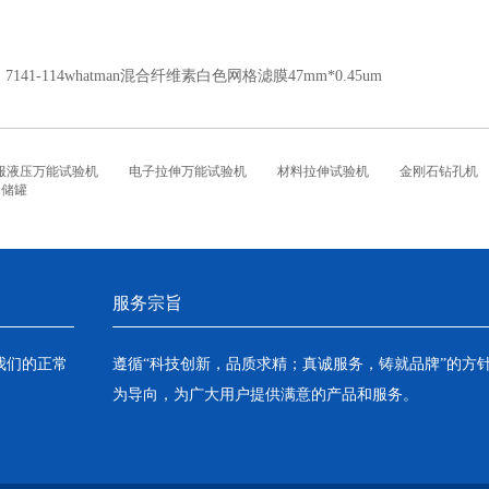
：
7141-114whatman混合纤维素白色网格滤膜47mm*0.45um
服液压万能试验机
电子拉伸万能试验机
材料拉伸试验机
金刚石钻孔机
铝储罐
服务宗旨
我们的正常
遵循“科技创新，品质求精；真诚服务，铸就品牌”的方
为导向，为广大用户提供满意的产品和服务。