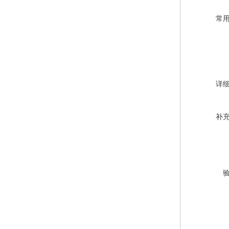
常
详
补