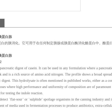
*胰蛋白胨
蛋白的胰消化。它可用于在任何制定胰腺或胰蛋白酶消化酪蛋白中。酪蛋
*胰蛋白胨
2
pancreatic digest of casein. It can be used in any formulation where a pancreatic 
k and is a rich source of amino acid nitrogen. The profile shows a broad sprea
c digest. This hydrolysate is often mentioned in published works, either as a co
poses where high performance and uniformity of composition are of paramount i
for testing the indole reaction.
etect `flat-sour’ or `sulphide’ spoilage organisms in the canning industry and is
tuent of media used in fermentation processes to produce antibiotics, extra-cellul