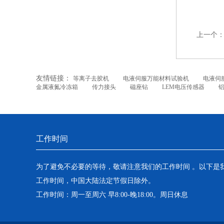
上一个
友情链接：
等离子去胶机
电液伺服万能材料试验机
电液伺
金属液氮冷冻箱
传力接头
磁座钻
LEM电压传感器
工作时间
为了避免不必要的等待，敬请注意我们的工作时间 。以下是
工作时间，中国大陆法定节假日除外。
工作时间：周一至周六 早8:00-晚18:00。周日休息