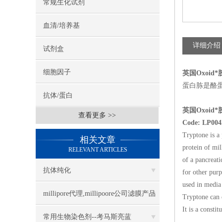
常规生化试剂
血清/培养基
详细介绍
试剂盒
细胞因子
英国Oxoid
蛋白胨是酪
抗体/蛋白
英国Oxoid
查看更多 >>
Code: LP004
Tryptone is a 
相关文章
protein of mil
RELEVANT ARTICLES
of a pancreati
抗体纯化
for other pur
used in media 
millipore代理,millipoore公司滤膜产品
Tryptone can d
It is a consti
目录
常用生物染色剂--考马斯亮蓝