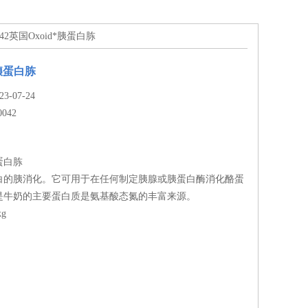
0042英国Oxoid*胰蛋白胨
*胰蛋白胨
-07-24
0042
胰蛋白胨
白的胰消化。它可用于在任何制定胰腺或胰蛋白酶消化酪蛋
是牛奶的主要蛋白质是氨基酸态氮的丰富来源。
kg