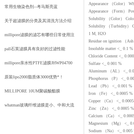
Appearance （Color） Wh
目录
常用生物染色剂--考马斯亮蓝
Appearance （Form） Po
Solubility （Color） Color
关于超滤膜的分类及其清洗方法介绍
Solubility （Turbidity） C
1 M, H2O
millipore滤膜的滤芯有哪些日常使用注
Residue on ignition （As
意事项
Insoluble matter <_ 0.1 %
pall石英滤膜具有良好的过滤性能
Chloride Content <_ 0.00
millipore亲水性PTFE滤膜JHWP04700
Sulfate <_ 0.001 %
Aluminum （AL） <_ 0.0
几大优势
原装lipo2000脂质体3000优势*！
Phosphorus （P） <_ 0.0
Lead （Pb） <_ 0.001 %
MILLIPORE 10UM聚碳酸酯膜
Iron （Fe） <_ 0.0005 %
Copper （Cu） <_ 0.000
TCTP04700几大特点
whatman玻璃纤维滤膜是小、中和大流
Zinc （Zn） <_ 0.0005 %
Calcium （Ca） <_ 0.000
量手工法采样的理想滤膜
Magnesium （Mg） <_ 0.
Sodium （Na） <_ 0.005