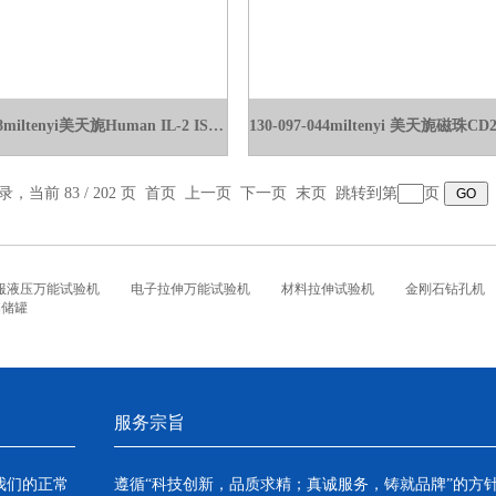
130-097-748miltenyi美天旎Human IL-2 IS细胞因子
录，当前 83 / 202 页
首页
上一页
下一页
末页
跳转到第
页
服液压万能试验机
电子拉伸万能试验机
材料拉伸试验机
金刚石钻孔机
铝储罐
服务宗旨
我们的正常
遵循“科技创新，品质求精；真诚服务，铸就品牌”的方