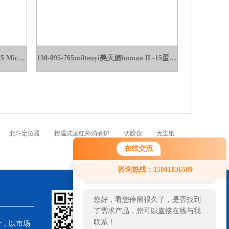
130-097-044miltenyi 美天旎磁珠CD25 MicroBeads II, human - lyophil
130-095-765miltenyi美天旎human IL-15蛋白,人白介15细胞生长因子
北斗定位器
控温式远红外消煮炉
切胶仪
无尘纸
在线交流
您好！欢迎前来咨询，很高兴为您
咨询热线：15801836589
服务，请问您要咨询什么问题呢？
您好，看您停留很久了，是否找到
了需求产品，您可以直接在线与我
联系！
针，以市场