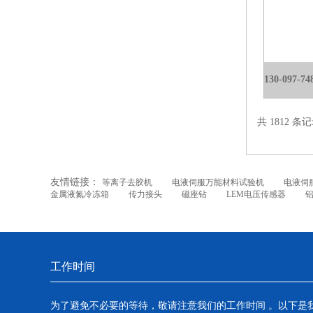
共 1812 条记
友情链接：
等离子去胶机
电液伺服万能材料试验机
电液伺
金属液氮冷冻箱
传力接头
磁座钻
LEM电压传感器
工作时间
为了避免不必要的等待，敬请注意我们的工作时间 。以下是