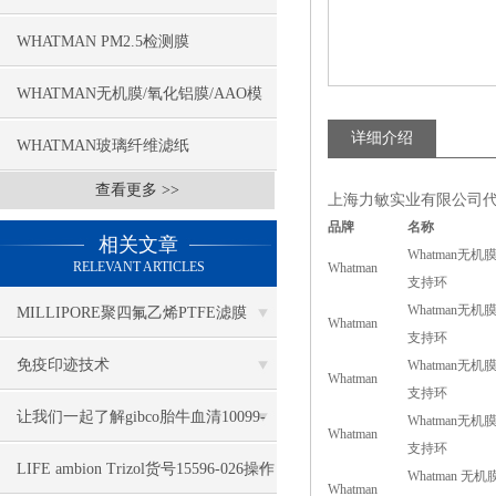
WHATMAN PM2.5检测膜
WHATMAN无机膜/氧化铝膜/AAO模
详细介绍
板
WHATMAN玻璃纤维滤纸
查看更多 >>
上海力敏实业有限公司代理
品牌
名称
相关文章
Whatman无机膜
RELEVANT ARTICLES
Whatman
支持环
Whatman无机膜
MILLIPORE聚四氟乙烯PTFE滤膜
Whatman
支持环
JVWP04700
免疫印迹技术
Whatman无机膜
Whatman
支持环
让我们一起了解gibco胎牛血清10099-
Whatman无机膜
Whatman
支持环
141中蛋白组成
LIFE ambion Trizol货号15596-026操作
Whatman 无机
Whatman