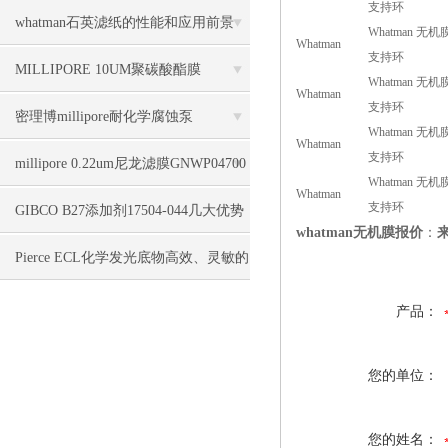
支持环
说明书
whatman石英滤纸的性能和应用前景
Whatman 无机
Whatman
支持环
MILLIPORE 10UM聚碳酸酯膜
Whatman 无机
Whatman
支持环
TCTP04700几大特点
密理博millipore耐化学腐蚀泵
Whatman 无机膜
Whatman
支持环
WP6122050详细资料
millipore 0.22um尼龙滤膜GNWP04700
Whatman 无机膜
Whatman
支持环
详
GIBCO B27添加剂17504-044几大优势
whatman无机膜报价
：
Pierce ECL化学发光底物高效、灵敏的
生物检测设备
产品：
您的单位：
您的姓名：