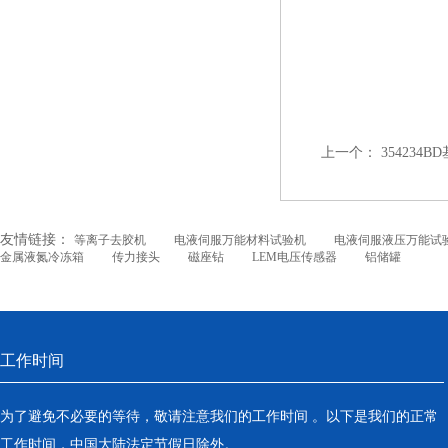
上一个：
354234BD
友情链接：
等离子去胶机
电液伺服万能材料试验机
电液伺服液压万能试
金属液氮冷冻箱
传力接头
磁座钻
LEM电压传感器
铝储罐
工作时间
为了避免不必要的等待，敬请注意我们的工作时间 。以下是我们的正常
工作时间，中国大陆法定节假日除外。