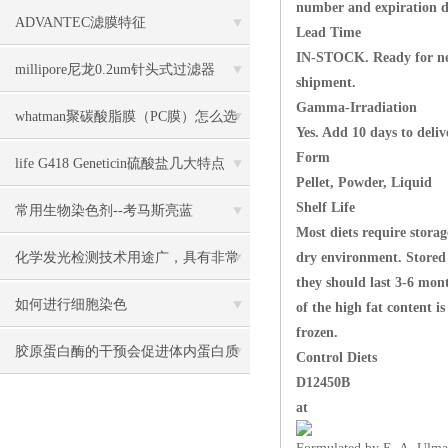
number and expiration d
几大特点
ADVANTEC滤膜特征
Lead Time
IN-STOCK. Ready for ne
millipore尼龙0.2um针头式过滤器
shipment.
Gamma-Irradiation
SLGN033NB几大特点
whatman聚碳酸脂膜（PC膜）怎么选
Yes. Add 10 days to deliv
Form
择
life G418 Geneticin硫酸盐几大特点
Pellet, Powder, Liquid
Shelf Life
常用生物染色剂--考马斯亮蓝
Most diets require storag
化学发光检测技术用途广，具有非常
dry environment. Stored 
they should last 3-6 mon
高的灵敏度
如何进行细胞染色
of the high fat content is
frozen.
胶原蛋白酶的干预会促进体内蛋白质
Control Diets
D12450B
迅速分解与生长
at