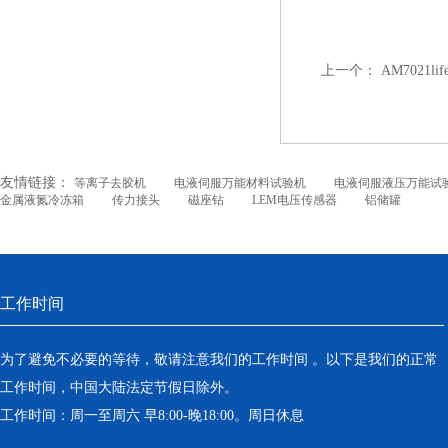
上一个：
AM7021lif
友情链接：
等离子去胶机
电液伺服万能材料试验机
电液伺服液压万能试
金属液氮冷冻箱
传力接头
磁座钻
LEM电压传感器
铝储罐
工作时间
为了避免不必要的等待，敬请注意我们的工作时间 。以下是我们的正常
工作时间，中国大陆法定节假日除外。
工作时间：周一至周六 早8:00-晚18:00。周日休息